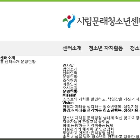
센터소개
청소년 자치활동
청소
센터소개
홈
센터소개
운영현황
인사말
법인소개
센터연혁
운영현황
조직현황
이용안내
오시는길
운영현황
Mission
스스로의 가치를 발견하고, 책임감을 가진 리
Vision
환경과 미래를 생각하는 청소년행복, 성장지원
환경과 미래를 생각하는 청소년행복, 성장지원
청소년 다차원 문화경험 생태계 혁신 및 가치
지속가능한 환경교육 플랫폼
함께 동행하는 지역학습공동체
시설관리의 체계화 및 안전강화
투명하고 안전한 윤리경영 실천
좋은 시설을 넘어 청소년이 안전하고 행복한 청