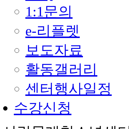
1:1문의
e-리플렛
보도자료
활동갤러리
센터행사일정
수강신청