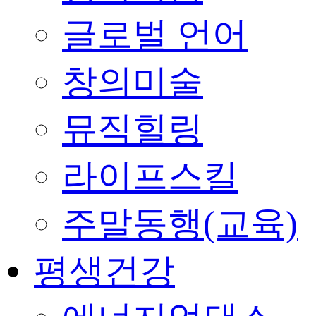
글로벌 언어
창의미술
뮤직힐링
라이프스킬
주말동행(교육)
평생건강