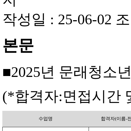
작성일 : 25-06-02
조
본문
​■
2025
년 문래청소
(*
합격자
:
면접시간 
수업명
합격자
(
이름
-