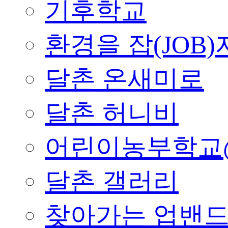
기후학교
환경을 잡(JOB)
달촌 온새미로
달촌 허니비
어린이농부학교
달촌 갤러리
찾아가는 업밴