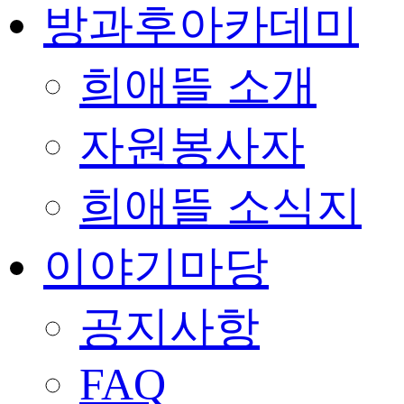
방과후아카데미
희애뜰 소개
자원봉사자
희애뜰 소식지
이야기마당
공지사항
FAQ