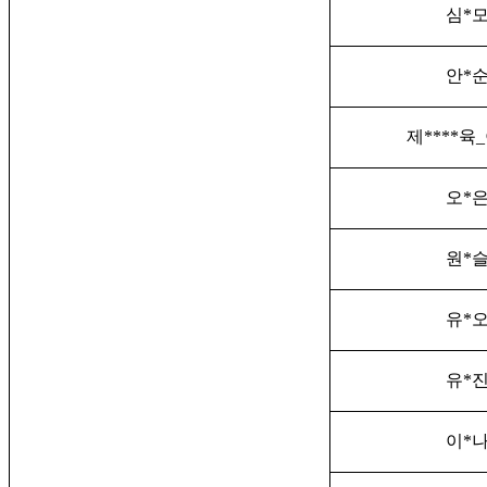
심
*
안
*
제****육
오
*
원
*
유
*
유
*
이
*