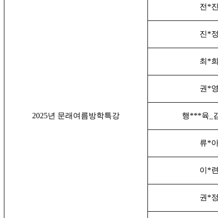
전
*
진
*
최
*
권
*
2025
년 문래여름방
학특강
행
***
육
_
류
*
이
*
권
*