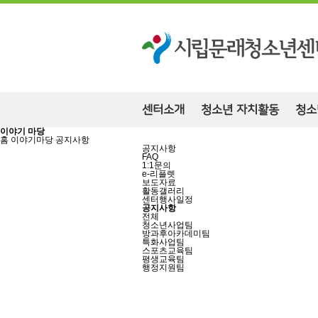
센터소개
청소년 자치활동
청소
이야기 마당
홈
이야기마당
공지사항
공지사항
FAQ
1:1문의
e-리플렛
보도자료
활동갤러리
센터행사일정
공지사항
전체
청소년사업팀
방과후아카데미팀
특화사업팀
스포츠교육팀
평생교육팀
행정지원팀