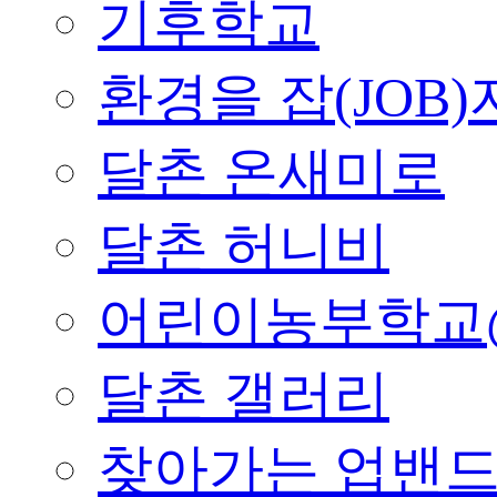
기후학교
환경을 잡(JOB)
달촌 온새미로
달촌 허니비
어린이농부학교
달촌 갤러리
찾아가는 업밴