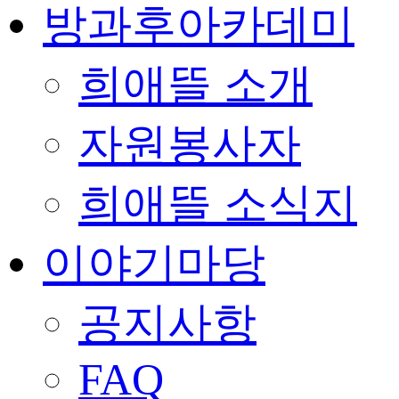
방과후아카데미
희애뜰 소개
자원봉사자
희애뜰 소식지
이야기마당
공지사항
FAQ