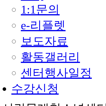
1:1문의
e-리플렛
보도자료
활동갤러리
센터행사일정
수강신청