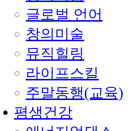
글로벌 언어
창의미술
뮤직힐링
라이프스킬
주말동행(교육)
평생건강