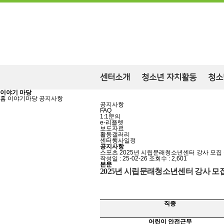
센터소개
청소년 자치활동
청소
이야기 마당
홈
이야기마당
공지사항
공지사항
FAQ
1:1문의
e-리플렛
보도자료
활동갤러리
센터행사일정
공지사항
스포츠
2025년 시립문래청소년센터 강사 모집 
작성일 : 25-02-26
조회수 : 2,601
본문
2025
년 시립문래청소년센터 강사 모집
직종
어린이 안전근무