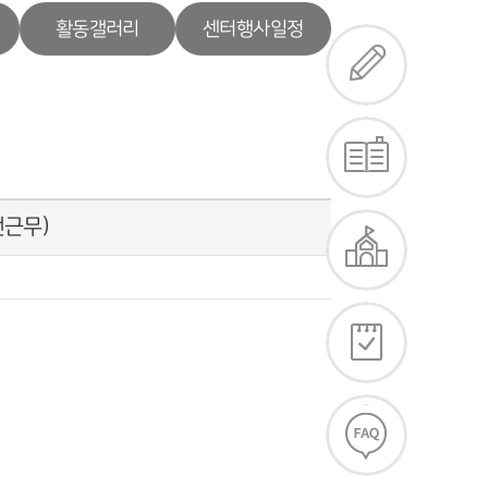
활동갤러리
센터행사일정
전근무)