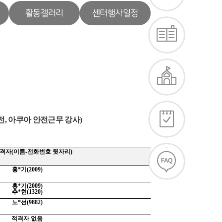
활동갤러리
센터행사일정
전
,
아쿠아 안전근무 강사
)
격자
(
이름
-
전화번호 뒷자리
)
홍
*
기
(2009)
홍
*
기
(2009)
추
*
현
(1320)
노
*
선
(9882)
적격자 없음