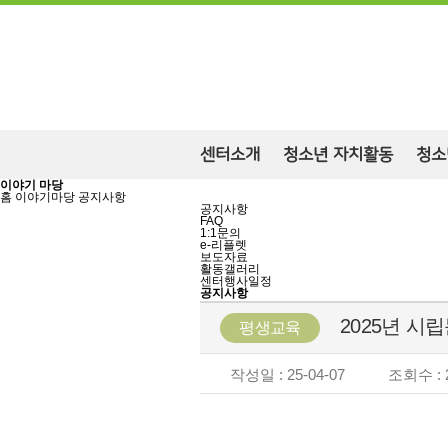
센터소개
청소년 자치활동
청소
이야기 마당
홈
이야기마당
공지사항
공지사항
FAQ
1:1문의
e-리플렛
보도자료
활동갤러리
센터행사일정
공지사항
2025년 
평생교육
작성일 : 25-04-07
조회수 : 2